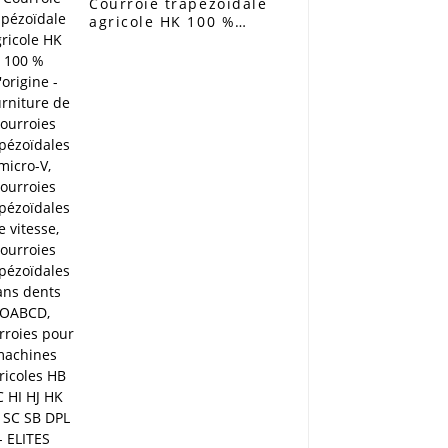
Courroie trapézoïdale
agricole HK 100 %
d'origine - Fourniture
de courroies
trapézoïdales micro-V,
courroies
trapézoïdales de
vitesse, courroies
trapézoïdales sans
dents OABCD,
courroies pour
machines agricoles HB
HC HI HJ HK HQ SC SB
DPL - ELITES