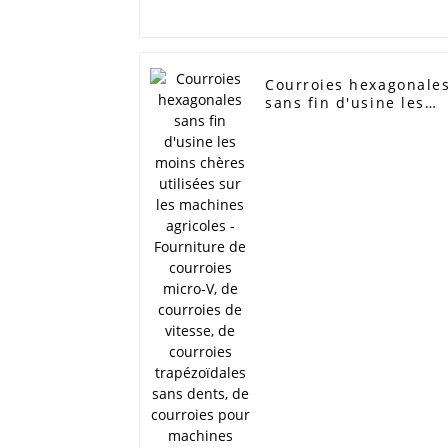
Courroies hexagonale
sans fin d'usine les
moins chères utilisée
sur les machines
agricoles - Fourniture
de courroies micro-V,
de courroies de
vitesse, de courroies
trapézoïdales sans
dents, de courroies
pour machines
agricoles OABCD HB
HC HI HJ HK HQ SC SB
DPL - Élites