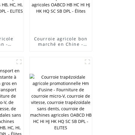
ricole
Courroie agricole bon
an -
marché en Chine -
n ligne
Fourniture de
re de
courroies micro-V,
ro-V, de
courroies de vitesse,
vitesse,
courroies
ies
trapézoïdales sans
s sans
dents, courroies pour
BCD,
machines agricoles
pour
OABCD HB HC HI HJ
ricoles
HK HQ SC SB DPL -
, HK, HQ,
Élites
 ELITES