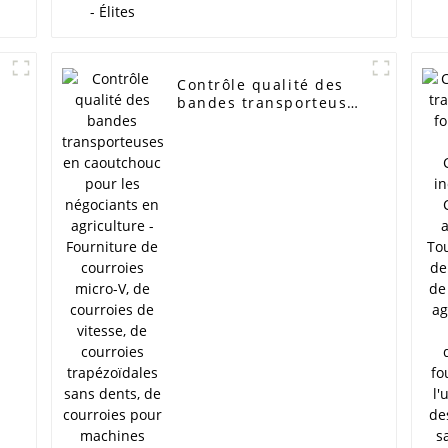
s
Contrôle qualité des
bandes transporteuses
s
en caoutchouc pour
les négociants en
agriculture -
Fourniture de
courroies micro-V, de
courroies de vitesse,
de courroies
trapézoïdales sans
dents, de courroies
pour machines
agricoles OABCD HB
HC HI HJ HK HQ SC SB
DPL - ÉLITES