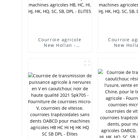
V,
es
oies
HB HC
ES
Courroie agricole
Courroie ag
New Hollan -
New Holl
Exportateur en ligne
Exportateur e
- Fourniture de
- Fournitu
courroies micro-V, de
courroies mic
courroies de vitesse,
courroies de 
de courroies
de courro
trapézoïdales sans
trapézoïdale
dents, OABCD,
dents, OA
courroies pour
courroies 
machines agricoles
machines ag
HB, HC, HI, HJ, HK, HQ,
HB, HC, HI, HJ
SC, SB, DPL - ELITES
SC, SB, DPL -