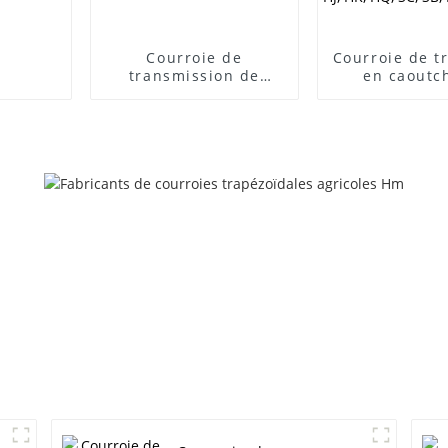
Courroie de
Courroie de t
transmission de
en caoutc
puissance agricole à
résistante à 
nervures en V en
vente en gr
caoutchouc noir de
Chine, pou
haute qualité 2021
transport agr
5pk705 - Fourniture
Fournitur
de courroies micro-V,
courroies mic
courroies de vitesse,
courroies de 
courroies
de courro
trapézoïdales sans
trapézoïdale
dents OABCD pour
dents, pour 
machines agricoles
agricoles OAB
HB HC HI HJ HK HQ SC
HC, HI, HJ, HK
SB DPL - Élites
SB, DPL - É