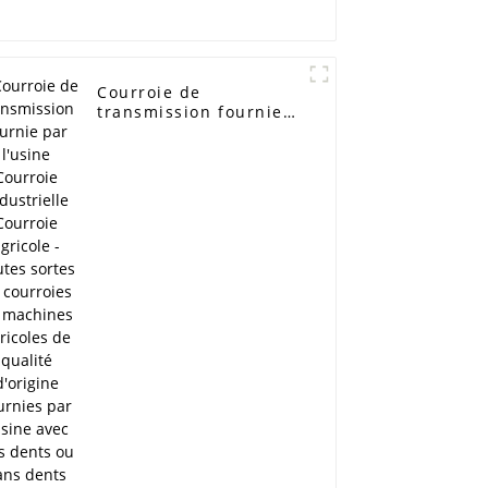
Courroie de
transmission fournie
par l'usine Courroie
industrielle Courroie
agricole - Toutes
sortes de courroies de
machines agricoles de
qualité d'origine
fournies par l'usine
avec des dents ou
sans dents courroie de
vitesse en stock -
ELITES