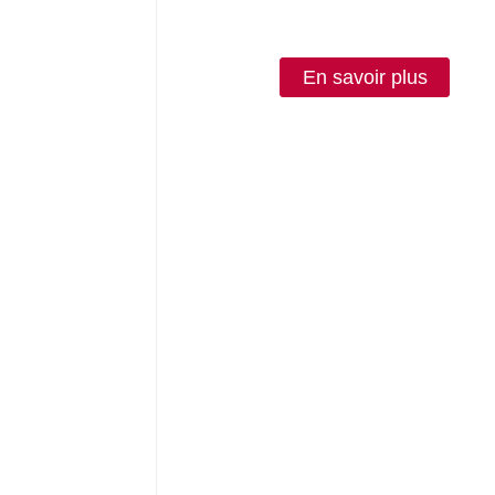
courroies trapézoïdales micro-
courroies de vitesse, courroi
trapézoïdales sans dents, courr
pour machines agricoles OABCD 
En savoir plus
HI HJ HK HQ SC SB DPL - ELIT