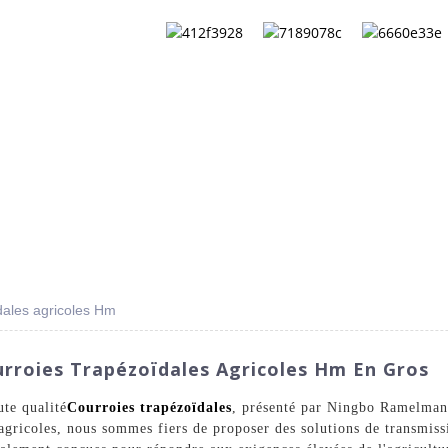
FAQ
À PROPOS DE NOUS
CONTACTEZ-NOUS
CA
dales agricoles Hm
urroies Trapézoïdales Agricoles Hm En Gros
te qualité
Courroies trapézoïdales
, présenté par Ningbo Ramelman
 agricoles, nous sommes fiers de proposer des solutions de transmis