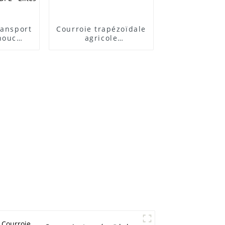
ransport
Courroie trapézoïdale
houc
agricole
l'usure,
promotionnelle Hm
os en
d'usine - Fourniture
r le
de courroie micro-V,
icole -
courroie de vitesse,
e de
courroie trapézoïdale
ro-V, de
sans dents, courroie
vitesse,
de machines
ies
agricoles OABCD HB
s sans
HC HI HJ HK HQ SC SB
machines
DPL - ELITES
CD, HB,
, HQ, SC,
lites